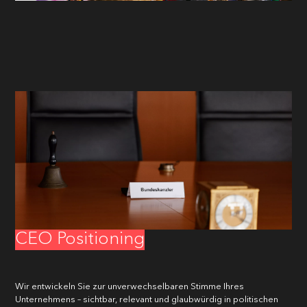
VORNAME
*
CEO Positioning
NACHNAME
*
Wir entwickeln Sie zur unverwechselbaren Stimme Ihres
Unternehmens – sichtbar, relevant und glaubwürdig in politischen