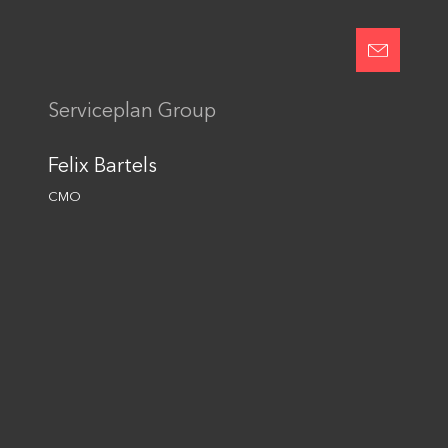
Einwilligung in die
Datennutzung
Senden
Serviceplan Group
This site is protected by reCAPTCHA and the Google
Privacy Policy
and
Terms of Service
apply.
Felix Bartels
CMO
Folge uns