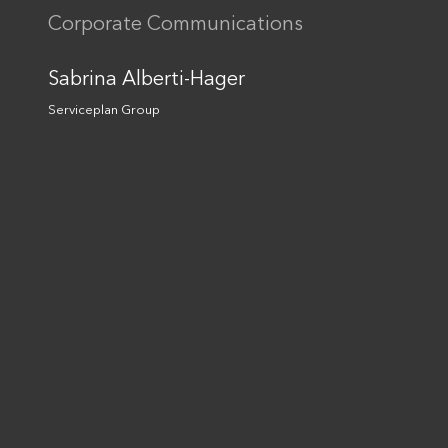
„Kaufhaus des Bundes“
Corporate Communications
Artificial Intelligence
Together we are unlimited
Sabrina Alberti-Hager
Cultural Marketing
Sustainability
Serviceplan Group
Kontakt